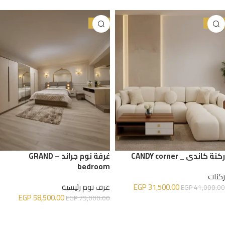
-26%
-23%
ركنة كاندي _ CANDY corner
غرفة نوم جراند – GRAND
bedroom
ركنات
31,500.00
EGP
غرف نوم رئيسية
EGP
41,000.00
EGP
58,500.00
EGP
79,000.00
إضافة إلى السلة
إضافة إلى السلة