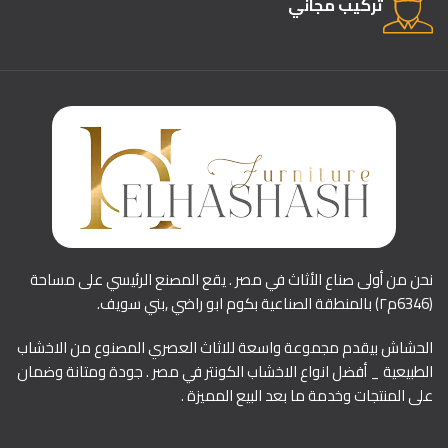
تركيب مجاني
نحن من أولى صناع الأثاث في مصر . يقع المصنع الرئيسي على مساحة
(6346م٢) بالمنطقة الصناعية بكوم ابو راضي ,بني سويف.
الحشاش بيقدم مجموعة واسعة للاثاث العصري المصنوع من الاخشاب
الطبيعية _ أفضل انواع الاخشاب الكونتر في مصر . جودة ومتانة وضمان
على المنتجات وخدمة ما بعد البيع المميزة .