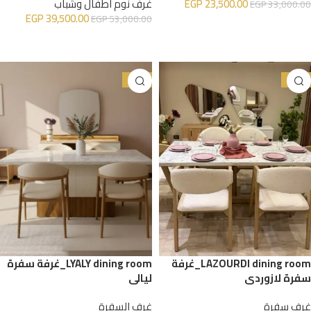
23,500.00
EGP
غرف نوم اطفال وشباب
EGP
33,000.00
EGP
39,500.00
EGP
53,000.00
إضافة إلى السلة
إضافة إلى السلة
-31%
-23%
LAZOURDI dining room_غرفة
LYALY dining room_غرفة سفرة
سفرة لازوردي
ليالي
غرف سفرة
غرف السفرة