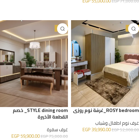
EGP
55,000.00
EGP
71,000.00
إضافة إلى السلة
إضافة إلى السلة
-20%
-23%
ROSY bedroom_غرفة نوم روزي
STYLE dining room_ خصم
القطعة الأخيرة
غرف نوم اطفال وشباب
39,990.00
EGP
غرف سفرة
EGP
52,000.00
EGP
59,900.00
EGP
75,000.00