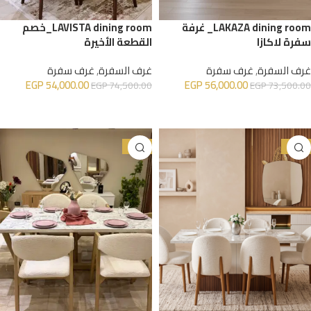
LAKAZA dining room_ غرفة
LAVISTA dining room_خصم
سفرة لاكازا
القطعة الأخيرة
غرف السفرة
,
غرف سفرة
غرف السفرة
,
غرف سفرة
EGP
54,000.00
EGP
56,000.00
EGP
74,500.00
EGP
73,500.00
شراء المنتج
إضافة إلى السلة
-23%
-31%