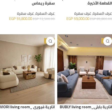
القطعة الأخيرة
سفرة ريماس
غرف السفرة
,
غرف سفرة
غرف السفرة
,
غرف سفرة
EGP
55,800.00
EGP
59,000.00
EGP
72,500.00
EGP
89,800.00
إضافة إلى السلة
إضافة إلى السلة
-25%
-29%
انترية بابلي_BUBLY living room
انترية فيوري _VIORI living room