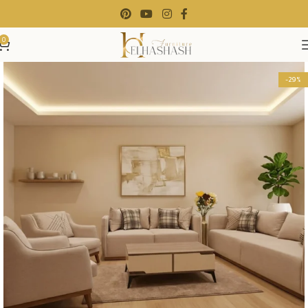
0
-29%