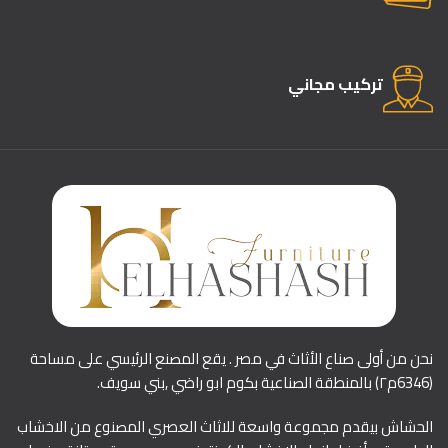
تركيب مجاني
نحن من أولى صناع الأثاث في مصر . يقع المصنع الرئيسي على مساحة
(6346م٢) بالمنطقة الصناعية بكوم ابو راضي ,بني سويف.
الحشاش بيقدم مجموعة واسعة للاثاث العصري المصنوع من الاخشاب