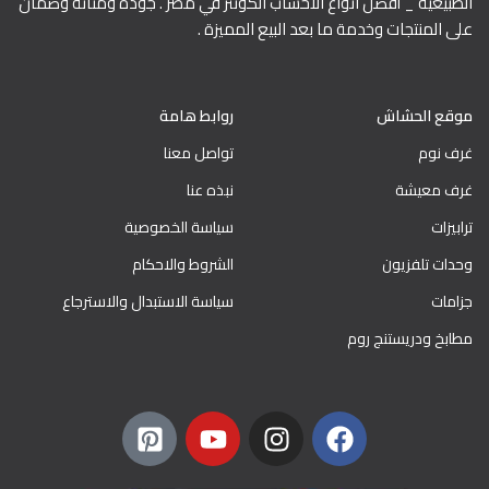
الطبيعية _ أفضل انواع الاخشاب الكونتر في مصر . جودة ومتانة وضمان
على المنتجات وخدمة ما بعد البيع المميزة .
موقع الحشاش
روابط هامة
غرف نوم
تواصل معنا
غرف معيشة
نبذه عنا
ترابيزات
سياسة الخصوصية
وحدات تلفزيون
الشروط والاحكام
جزامات
سياسة الاستبدال والاسترجاع
مطابخ ودريستنج روم