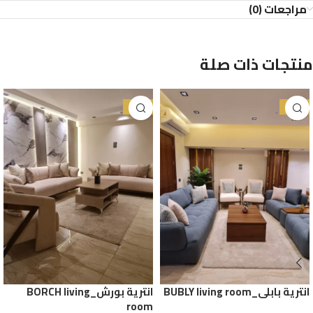
مراجعات (0)
منتجات ذات صلة
-31%
-29%
انترية بابلي_BUBLY living room
انترية بورش_BORCH living
room