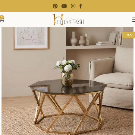
0
-24%