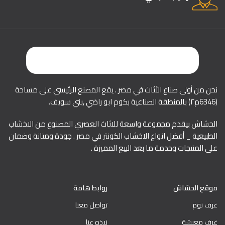
نحن من أولى صناع الأثاث في مصر . يقع المصنع الرئيسي على مساحة
(6346م٢) بالمنطقة الصناعية بكوم ابو راضي ,بني سويف.
الحشاش بيقدم مجموعة واسعة للاثاث العصري المصنوع من الاخشاب
الطبيعية _ أفضل انواع الاخشاب الكونتر في مصر . جودة ومتانة وضمان
على المنتجات وخدمة ما بعد البيع المميزة .
موقع الحشاش
روابط هامة
غرف نوم
تواصل معنا
غرف معيشة
نبذه عنا