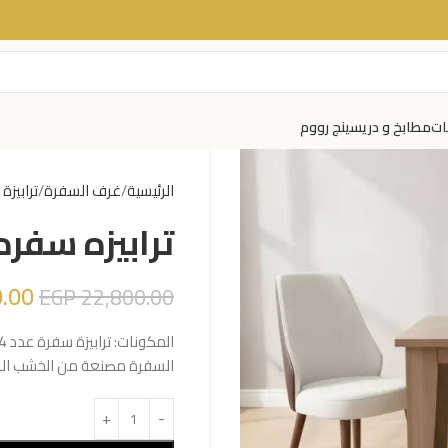
ات
مطابخ و دريسينج رووم
الرئيسية
غرف السفرة
ترابيزة
ترابيزه سفره مو
.00
EGP
22,800.00
السفرة مصنعة من الخشب الز