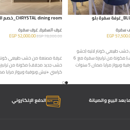
ة بلو
CHRYSTAL dining room_خصم القطعة الأخيرة
 سفرة
غرف السفرة
,
غرف سفرة
EGP
52,000.00
EGP
57,500.
EGP
78,000.00
إضافة إلى السلة
شب طبيعي كونتر لاتيه (حشو
خشب جديد مجفف) مكونة من ترابيزة سفرة مع 6
غرفة مصنعة من خشب طبيعي كونتر 
برواز مرايا ضمان 5 سنوات
كراسي +نيش وبوفية وبرواز مرايا ضمان 5 س
 بعد البيع والصيانة
الدفع الإلكتروني