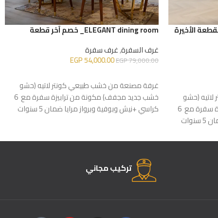
ELEGANT dining room_ خصم آخر قطعة
غرف السفرة
,
غرف سفرة
EGP
54,000.00
EGP
79,000.00
إضافة إلى السلة
غرفة مصنعة من خشب طبيعي كونتر لاتيه (حشو
لاتيه (حشو
خشب جديد مجفف) مكونة من ترابيزة سفرة مع 6
خشب جديد مجفف) مكونة من ترابيزة سفرة مع 6
كراسي +نيش وبوفية وبرواز مرايا ضمان 5 سنوات
نوات
تركيب مجاني