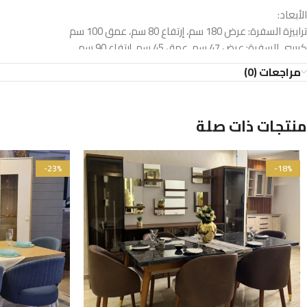
الأبعاد:
ترابيزة السفرة: عرض 180 سم، إرتفاع 80 سم، عمق 100 سم
كرسي السفرة: عرض 47 سم، عمق 45 سم، إرتفاع 90 سم
الضمان :
مراجعات (0)
5 سنوات
امكانية تنفيذ تعديلات سواء الالوان او المقاسات او عدد الكراسي
منتجات ذات صلة
-23%
-18%