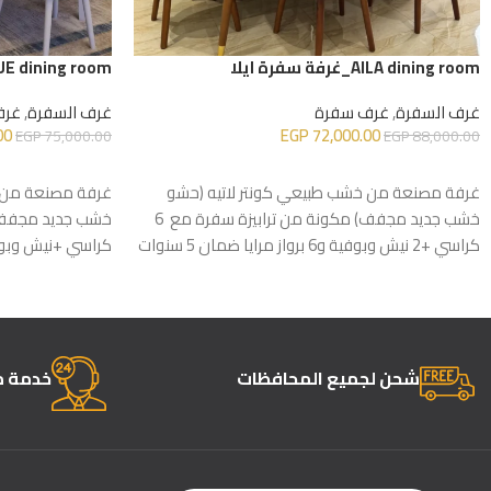
AILA dining room_غرفة سفرة ايلا
BLUE dining room_غرفة سفر
غرف السفرة
,
غرف سفرة
غرف السفرة
,
غرف
00
EGP
72,000.00
EGP
75,000.00
EGP
88,000.00
إضافة إلى السلة
إضافة إلى السلة
غرفة مصنعة من خشب طبيعي كونتر لاتيه (حشو
غرفة مصنعة من خ
خشب جديد مجفف) مكونة من ترابيزة سفرة مع 6
كراسي +2 نيش وبوفية و6 برواز مرايا ضمان 5 سنوات
كراسي +نيش وبوفية و
شحن لجميع المحافظات
خدمة ما