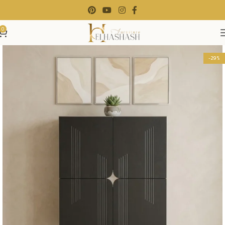
0
-29%