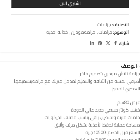
اشتري الان
التصنيف:
جزامات
الوسوم:
جزامات
,
جزامةمودرن
,
خذانه احذيه
شارك
الوصف
جزامة تاتش مودرن بتصميم فاخر
أضيفي لمسة من الأناقة والتنظيم لمدخل منزلك مع جزامةبتصميمها
العصري المميز
عرض 80سم
خشب كونتر طبيعي جديد عالي الجودة
خامات متينة وتشطيب راقي يناسب مختلف الديكورات
مساحة عملية لحفظ الأحذية بشكل مرتب وأنيق
السعر قبل الخصم: 10500جنيه
السعر بعد الخصم: 7,500 جنيه فقط