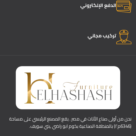
الدفع الإلكتروني
تركيب مجاني
نحن من أولى صناع الأثاث في مصر . يقع المصنع الرئيسي على مساحة
(6346م٢) بالمنطقة الصناعية بكوم ابو راضي ,بني سويف.