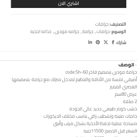
اشتري الان
التصنيف:
جزامات
الوسوم:
جزامات
,
جزامة
,
جزامه مودرن
,
خذانه احذيه
شارك
الوصف
جزامة مودرن بتصميم فاخر code:Sh-60
أضيفي لمسة من الأناقة والتنظيم لمدخل منزلك مع جزامة بتصميمها
العصري المميز
عرض 80سم
2 ضلفة
خشب كونتر طبيعي جديد عالي الجودة
خامات متينة وتشطيب راقي يناسب مختلف الديكورات
مساحة عملية لحفظ الأحذية بشكل مرتب وأنيق
السعر قبل الخصم: 11500جنيه