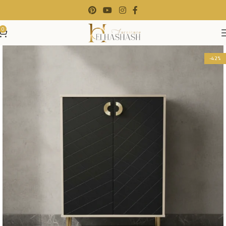
0
-42%