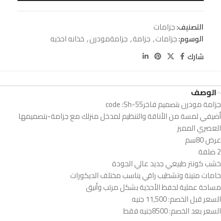
التصنيف:
جزامات
الوسوم:
جزامات
,
جزامة
,
جزامةمودرن
,
خذانه احذيه
شارك
الوصف
جزامة مودرن بتصميم فاخرcode :Sh-55
أضيفي لمسة من الأناقة والتنظيم لمدخل منزلك مع جزامة-بتصميمها
العصري المميز
عرض 80سم
2 ضلفة
خشب كونتر طبيعي جديد عالي الجودة
خامات متينة وتشطيب راقي يناسب مختلف الديكورات
مساحة عملية لحفظ الأحذية بشكل مرتب وأنيق
السعر قبل الخصم: 11,500 جنيه
السعر بعد الخصم: 8500جنيه فقط