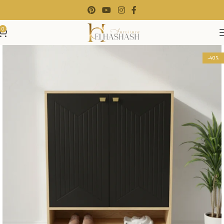
0
-40%