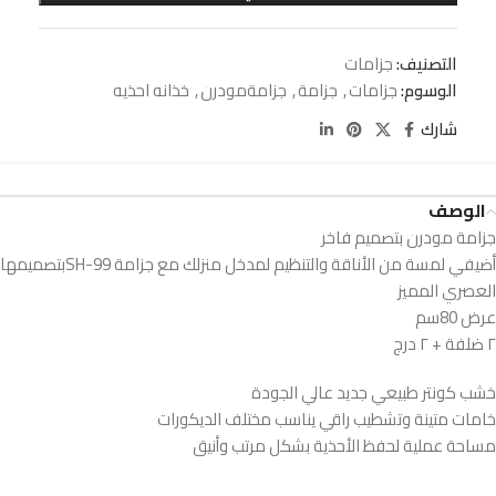
التصنيف:
جزامات
الوسوم:
جزامات
,
جزامة
,
جزامةمودرن
,
خذانه احذيه
شارك
الوصف
جزامة مودرن بتصميم فاخر
أضيفي لمسة من الأناقة والتنظيم لمدخل منزلك مع جزامة SH-99بتصميمها
العصري المميز
عرض 80سم
٢ ضلفة + ٢ درج
خشب كونتر طبيعي جديد عالي الجودة
خامات متينة وتشطيب راقي يناسب مختلف الديكورات
مساحة عملية لحفظ الأحذية بشكل مرتب وأنيق