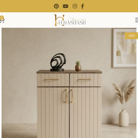
0
-32%