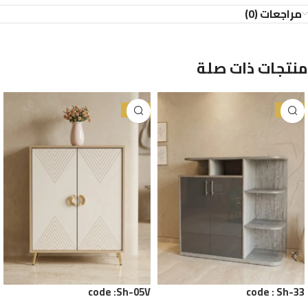
مراجعات (0)
منتجات ذات صلة
-38%
-25%
code :Sh-05V
code : Sh-33