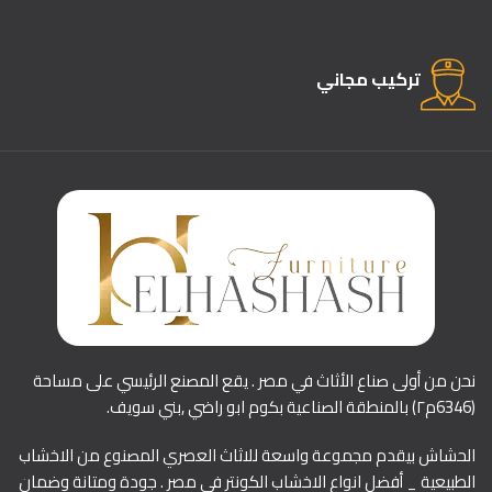
تركيب مجاني
نحن من أولى صناع الأثاث في مصر . يقع المصنع الرئيسي على مساحة
(6346م٢) بالمنطقة الصناعية بكوم ابو راضي ,بني سويف.
الحشاش بيقدم مجموعة واسعة للاثاث العصري المصنوع من الاخشاب
الطبيعية _ أفضل انواع الاخشاب الكونتر في مصر . جودة ومتانة وضمان