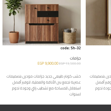
code: Sh-32
جزامات
EGP
9,900.00
EGP
13,500.00
إضافة إلى السلة
درن بتصميمات
خشب كونتر طبيعي جديد جزامات مودرن بتصميمات
وفير أفضل
عصرية تجمع بين الأناقة والعملية، لتوفير أفضل
جودة تدوم
استغلال للمساحة مع تشطيب راقٍ وجودة تدوم
لسنوات