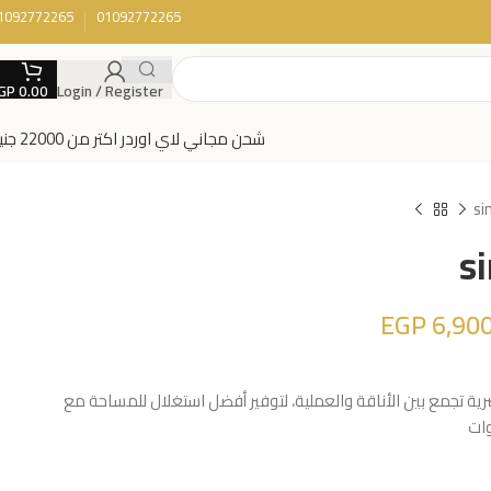
1092772265
01092772265
GP
0.00
Login / Register
شحن مجاني لاي اوردر اكتر من 22000 جنية
si
s
EGP
6,900
 تجمع بين الأناقة والعملية، لتوفير أفضل استغلال للمساحة مع
وات