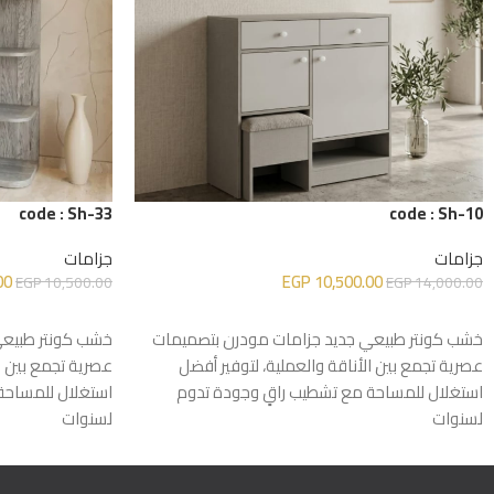
code : Sh-33
code : Sh-10
جزامات
جزامات
00
EGP
10,500.00
EGP
10,500.00
EGP
14,000.00
إضافة إلى السلة
إضافة إلى السلة
خشب كونتر طبيعي جديد جزامات مودرن بتصميمات
خشب كونتر طبيعي
عصرية تجمع بين الأناقة والعملية، لتوفير أفضل
عصرية تجمع بين ال
استغلال للمساحة مع تشطيب راقٍ وجودة تدوم
استغلال للمساحة
لسنوات
لسنوات