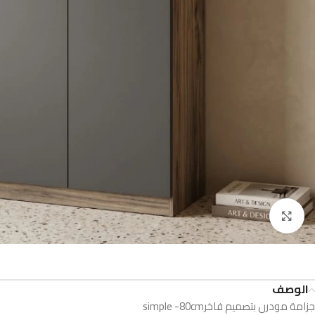
Click to enlarge
الوصف
جزامة مودرن بتصميم فاخرsimple -80cm