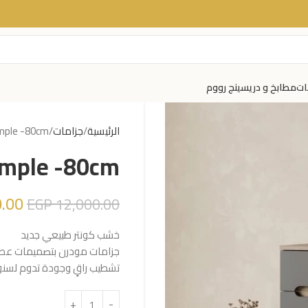
ات
مطابخ و دريسينج رووم
الرئيسية
جزامات
mple -80cm
imple -80cm
.00
EGP
12,000.00
خشب كونتر طبيعي جديد
جزامات مودرن بتصميمات عصرية
تشطيب راقٍ وجودة تدوم لسن