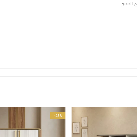
 المميز
-45%