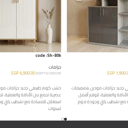
code :Sh-80k
جزامات
EGP
6,900.00
EGP
7,900.
EGP
12,500.00
إضافة إلى السلة
 جديد جزامات مودرن بتصميمات
خشب كونتر طبيعي جديد جزامات مو
أناقة والعملية، لتوفير أفضل
عصرية تجمع بين الأناقة والعملية، لت
 مع تشطيب راقٍ وجودة تدوم
استغلال للمساحة مع تشطيب راقٍ و
لسنوات