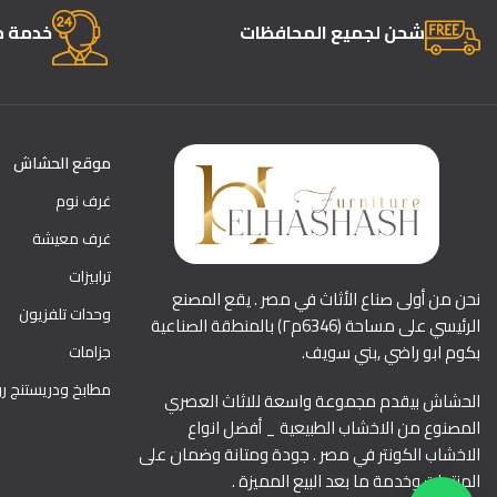
شحن لجميع المحافظات
خدمة ما
موقع الحشاش
غرف نوم
غرف معيشة
ترابيزات
نحن من أولى صناع الأثاث في مصر . يقع المصنع
وحدات تلفزيون
الرئيسي على مساحة (6346م٢) بالمنطقة الصناعية
بكوم ابو راضي ,بني سويف.
جزامات
مطابخ ودريستنج ر
الحشاش بيقدم مجموعة واسعة للاثاث العصري
المصنوع من الاخشاب الطبيعية _ أفضل انواع
الاخشاب الكونتر في مصر . جودة ومتانة وضمان على
المنتجات وخدمة ما بعد البيع المميزة .