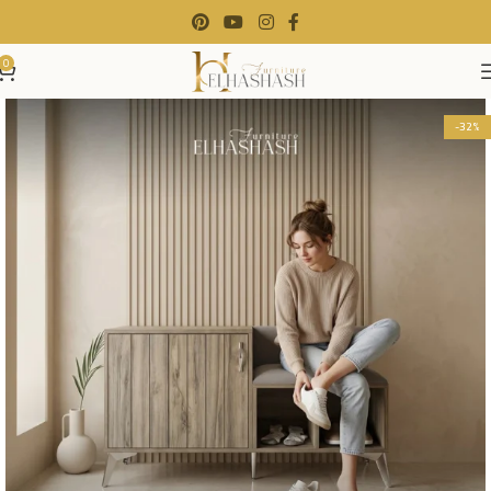
0
-32%