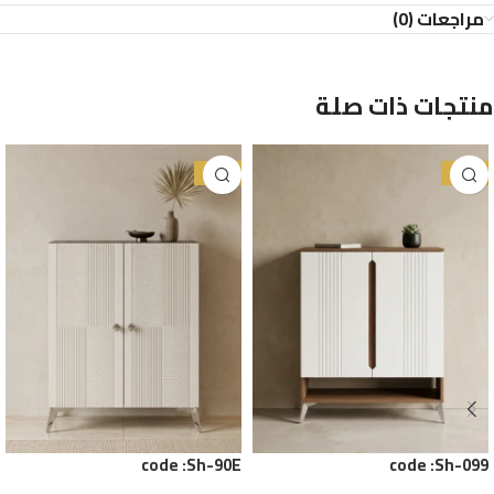
مراجعات (0)
منتجات ذات صلة
-45%
-24%
code :Sh-90E
code :Sh-099