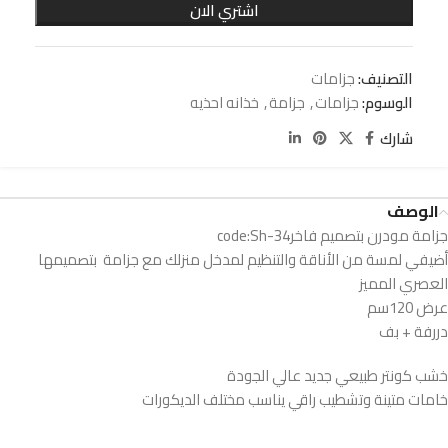
اشتري الان
التصنيف:
جزامات
الوسوم:
جزامات
,
جزامة
,
خذانه احذيه
شارك
الوصف
جزامة مودرن بتصميم فاخرcode:Sh-34
أضيفي لمسة من الأناقة والتنظيم لمدخل منزلك مع جزامة بتصميمها
العصري المميز
عرض 120سم
دررفة + بف
خشب كونتر طبيعي جديد عالي الجودة
خامات متينة وتشطيب راقي يناسب مختلف الديكورات