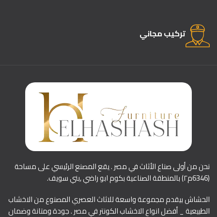
تركيب مجاني
نحن من أولى صناع الأثاث في مصر . يقع المصنع الرئيسي على مساحة
(6346م٢) بالمنطقة الصناعية بكوم ابو راضي ,بني سويف.
الحشاش بيقدم مجموعة واسعة للاثاث العصري المصنوع من الاخشاب
الطبيعية _ أفضل انواع الاخشاب الكونتر في مصر . جودة ومتانة وضمان