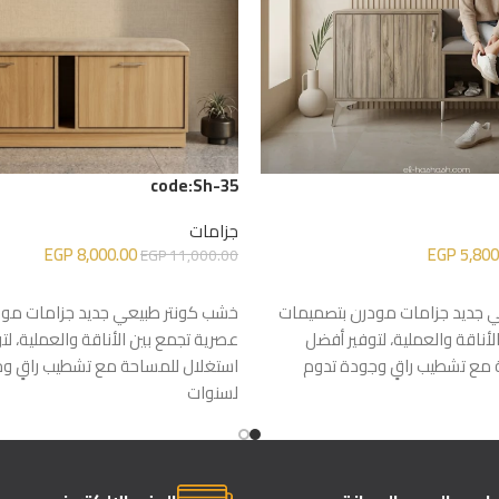
code:Sh-35
جزامات
EGP
8,000.00
EGP
5,800
EGP
11,000.00
إضافة إلى السلة
 جديد جزامات مودرن بتصميمات
خشب كونتر طبيعي جديد جزامات مو
أناقة والعملية، لتوفير أفضل
عصرية تجمع بين الأناقة والعملية، لت
 مع تشطيب راقٍ وجودة تدوم
استغلال للمساحة مع تشطيب راقٍ و
لسنوات