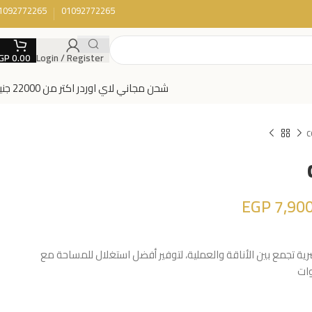
1092772265
01092772265
GP
0.00
Login / Register
شحن مجاني لاي اوردر اكتر من 22000 جنية
c
EGP
7,900
 تجمع بين الأناقة والعملية، لتوفير أفضل استغلال للمساحة مع
وات