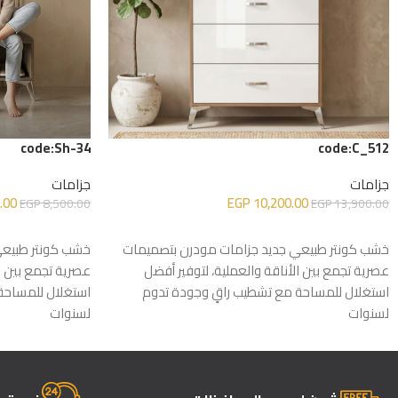
code:Sh-34
code:C_512
جزامات
جزامات
.00
EGP
10,200.00
EGP
8,500.00
EGP
13,900.00
إضافة إلى السلة
إضافة إلى السلة
خشب كونتر طبيعي جديد جزامات مودرن بتصميمات
خشب كونتر طبيعي
عصرية تجمع بين الأناقة والعملية، لتوفير أفضل
عصرية تجمع بين ال
استغلال للمساحة مع تشطيب راقٍ وجودة تدوم
استغلال للمساحة
لسنوات
لسنوات