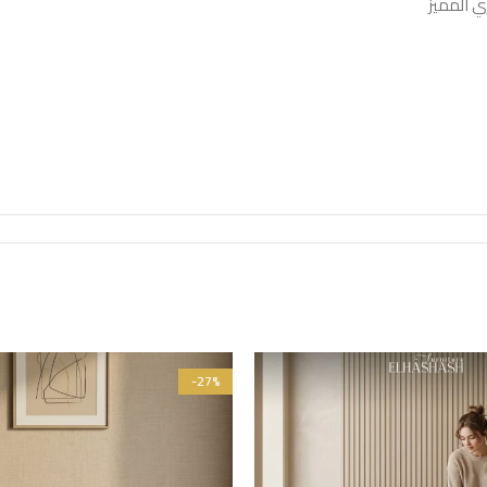
 المميز
-27%