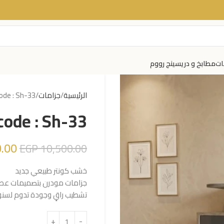
ات
مطابخ و دريسينج رووم
الرئيسية
جزامات
ode : Sh-33
code : Sh-33
.00
EGP
10,500.00
خشب كونتر طبيعي جديد
جزامات مودرن بتصميمات عصرية
تشطيب راقٍ وجودة تدوم لسن