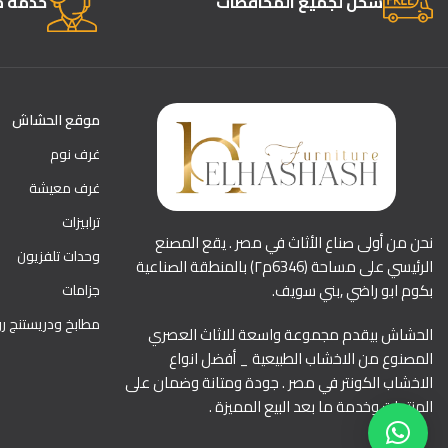
شحن لجميع المحافظات
خدمة ما
موقع الحشاش
غرف نوم
غرف معيشة
ترابيزات
نحن من أولى صناع الأثاث في مصر . يقع المصنع
وحدات تلفزيون
الرئيسي على مساحة (6346م٢) بالمنطقة الصناعية
بكوم ابو راضي ,بني سويف.
جزامات
مطابخ ودريستنج ر
الحشاش بيقدم مجموعة واسعة للاثاث العصري
المصنوع من الاخشاب الطبيعية _ أفضل انواع
الاخشاب الكونتر في مصر . جودة ومتانة وضمان على
المنتجات وخدمة ما بعد البيع المميزة .