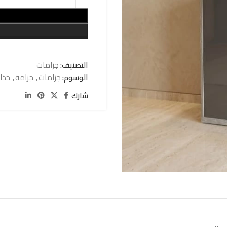
التصنيف:
جزامات
الوسوم:
جزامات
,
جزامة
,
خذان
شارك