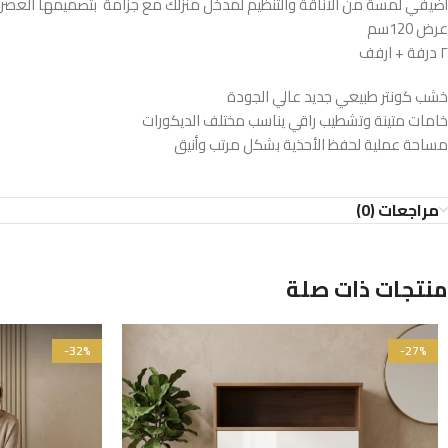
أضيفي لمسة من الأناقة والتنظيم لمدخل منزلك مع جزامة بتصميمها العصري
عرض 120سم
٢ درفة + ارفف
خشب كونتر طبيعي جديد عالي الجودة
خامات متينة وتشطيب راقي يناسب مختلف الديكورات
مساحة عملية لحفظ الأحذية بشكل مرتب وأنيق
مراجعات (0)
منتجات ذات صلة
-32%
-27%