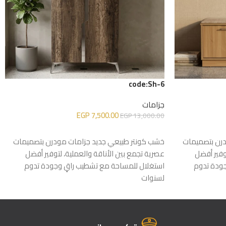
code:Sh-6
جزامات
EGP
7,500.00
EGP
13,000.00
إضافة إلى السلة
درن بتصميمات
خشب كونتر طبيعي جديد جزامات مودرن بتصميمات
وفير أفضل
عصرية تجمع بين الأناقة والعملية، لتوفير أفضل
جودة تدوم
استغلال للمساحة مع تشطيب راقٍ وجودة تدوم
لسنوات