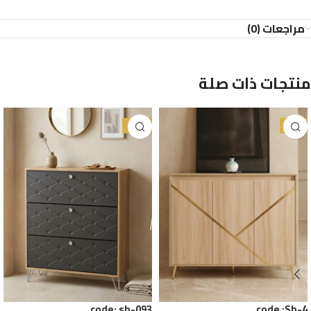
مراجعات (0)
منتجات ذات صلة
-21%
-8%
code: sh-093
code :Sh-4