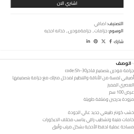
اشتري الان
التصنيف:
اضافي
الوسوم:
جزامات
,
جزامةمودرن
,
خذانه احذيه
شارك
الوصف
جزامة مودرن بتصميم فاخرcode:Sh-30
أضيفي لمسة من الأناقة والتنظيم لمدخل منزلك مع جزامة بتصميمها
العصري المميز
عرض 100 سم
مزودة بدرجين وضلفة طويلة
خشب كونتر طبيعي جديد عالي الجودة
خامات متينة وتشطيب راقي يناسب مختلف الديكورات
مساحة عملية لحفظ الأحذية بشكل مرتب وأنيق