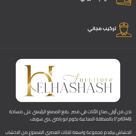
تركيب مجاني
نحن من أولى صناع الأثاث في مصر . يقع المصنع الرئيسي على مساحة
(6346م٢) بالمنطقة الصناعية بكوم ابو راضي ,بني سويف.
الحشاش بيقدم مجموعة واسعة للاثاث العصري المصنوع من الاخشاب