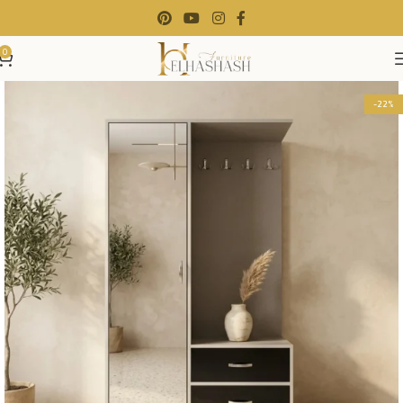
0
-22%