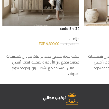
code:Sh-34
جزامات
EGP
5,800.00
EGP
8,500.00
إضافة إلى السلة
درن بتصميمات
خشب كونتر طبيعي جديد جزامات مودرن بتصميمات
وفير أفضل
عصرية تجمع بين الأناقة والعملية، لتوفير أفضل
جودة تدوم
استغلال للمساحة مع تشطيب راقٍ وجودة تدوم
لسنوات
تركيب مجاني