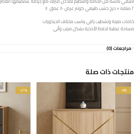
أضيفي لمسة من الأناقة والتنظيم لمدخل منزلك مع جزامة بتصميمها العصري
٢ ضلفه + درج خشب طبيعي كونتر عرض ٨٠ عمق ٤٠
خامات متينة وتشطيب راقي يناسب مختلف الديكورات
مساحة عملية لحفظ الأحذية بشكل مرتب وأني
مراجعات (0)
منتجات ذات صلة
-21%
-8%