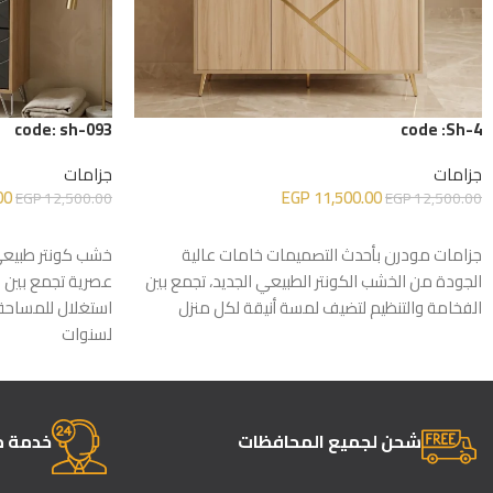
code: sh-093
code :Sh-4
جزامات
جزامات
00
EGP
11,500.00
EGP
12,500.00
EGP
12,500.00
إضافة إلى السلة
إضافة إلى السلة
جزامات مودرن بأحدث التصميمات خامات عالية
خشب كونتر طبيعي
الجودة من الخشب الكونتر الطبيعي الجديد، تجمع بين
عصرية تجمع بين ال
الفخامة والتنظيم لتضيف لمسة أنيقة لكل منزل
استغلال للمساحة
لسنوات
شحن لجميع المحافظات
خدمة ما