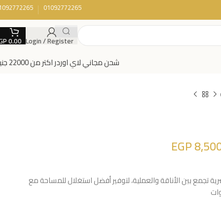
1092772265
01092772265
GP
0.00
Login / Register
شحن مجاني لاي اوردر اكتر من 22000 جنية
EGP
8,500
 تجمع بين الأناقة والعملية، لتوفير أفضل استغلال للمساحة مع
وات