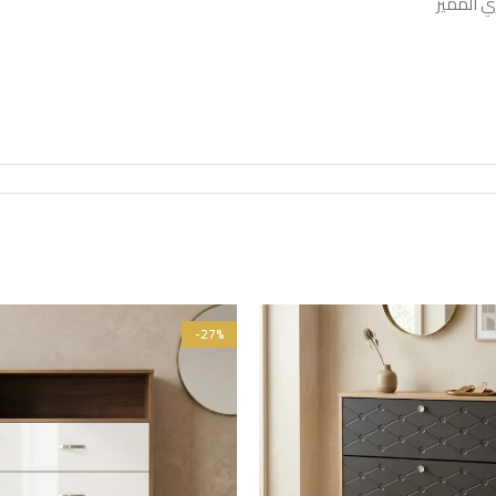
 المميز
-27%