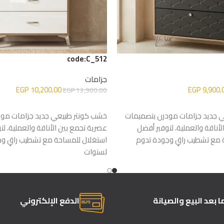
code:C_512
جزامات
EGP
10,200.00
EGP
9,900.
EGP
13,900.00
إضافة إلى السلة
 جديد جزامات مودرن بتصميمات
خشب كونتر طبيعي جديد جزامات مو
أناقة والعملية، لتوفير أفضل
عصرية تجمع بين الأناقة والعملية، لت
 مع تشطيب راقٍ وجودة تدوم
استغلال للمساحة مع تشطيب راقٍ و
لسنوات
 بعد البيع والصيانة
الدفع الإلكتروني