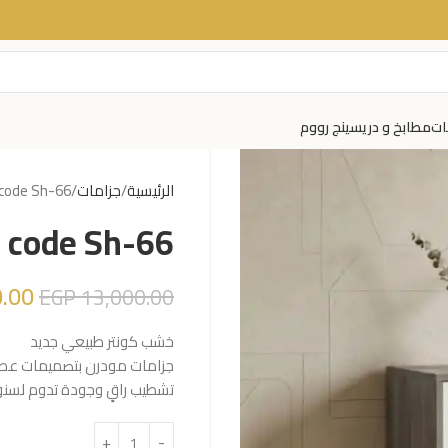
ات
مطابخ و دريسينج رووم
الرئيسية
جزامات
code Sh-66
code Sh-66
.00
EGP
13,000.00
خشب كونتر طبيعي جديد
جزامات مودرن بتصميمات عصرية
تشطيب راقٍ وجودة تدوم لسن