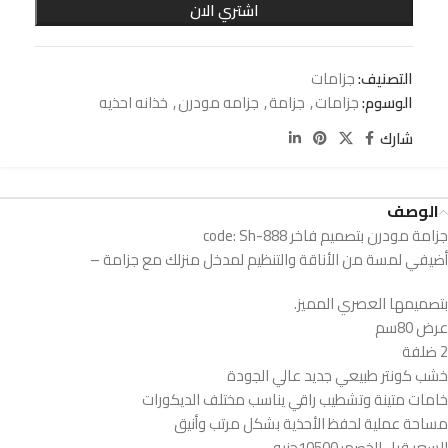
اشتري الان
التصنيف:
جزامات
الوسوم:
جزامات
,
جزامة
,
جزامه مودرن
,
خذانه احذيه
شارك
الوصف
جزامة مودرن بتصميم فاخر code: Sh-888
أضيفي لمسة من الأناقة والتنظيم لمدخل منزلك مع جزامة –
بتصميمها العصري المميز.
عرض 80سم
2 ضلفة
خشب كونتر طبيعي جديد عالي الجودة
خامات متينة وتشطيب راقي يناسب مختلف الديكورات
مساحة عملية لحفظ الأحذية بشكل مرتب وأنيق
السعر قبل الخصم: 10500جنيه