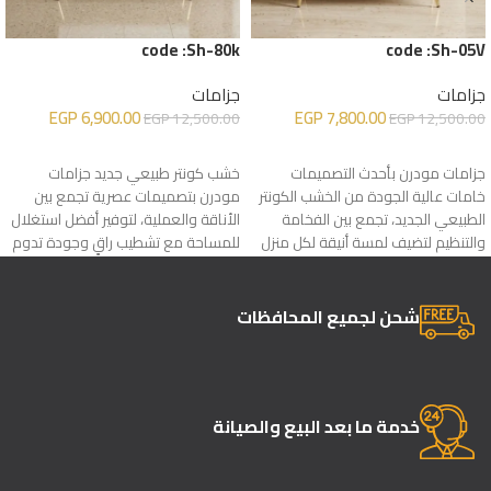
code :Sh-80k
code :Sh-05V
جزامات
جزامات
EGP
6,900.00
EGP
7,800.00
EGP
12,500.00
EGP
12,500.00
إضافة إلى السلة
إضافة إلى السلة
جزامات مودرن بأحدث التصميمات
خشب كونتر طبيعي جديد جزامات
خامات عالية الجودة من الخشب الكونتر
مودرن بتصميمات عصرية تجمع بين
الطبيعي الجديد، تجمع بين الفخامة
الأناقة والعملية، لتوفير أفضل استغلال
والتنظيم لتضيف لمسة أنيقة لكل منزل
للمساحة مع تشطيب راقٍ وجودة تدوم
لسنوات
شحن لجميع المحافظات
خدمة ما بعد البيع والصيانة