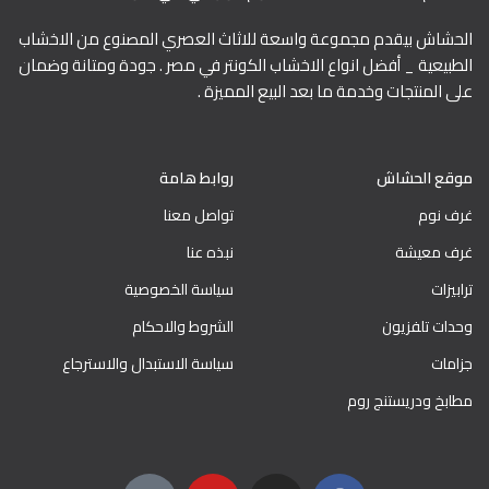
الحشاش بيقدم مجموعة واسعة للاثاث العصري المصنوع من الاخشاب
الطبيعية _ أفضل انواع الاخشاب الكونتر في مصر . جودة ومتانة وضمان
على المنتجات وخدمة ما بعد البيع المميزة .
موقع الحشاش
روابط هامة
غرف نوم
تواصل معنا
غرف معيشة
نبذه عنا
ترابيزات
سياسة الخصوصية
وحدات تلفزيون
الشروط والاحكام
جزامات
سياسة الاستبدال والاسترجاع
مطابخ ودريستنج روم