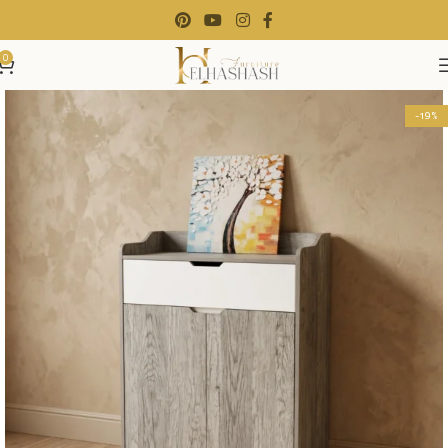
0
-19%