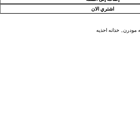
اشتري الان
 مودرن
,
خذانه احذيه