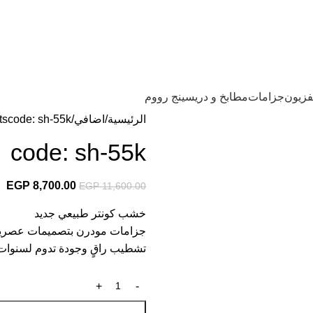
فزيون
جزامات
مطابخ و دريسينج رووم
الرئيسية
اضافي
code: sh-55k
ts
code: sh-55k
EGP
8,700.00
EGP
11,600.00
خشب كونتر طبيعي جديد
جزامات مودرن بتصميمات عصرية تج
تشطيب راقٍ وجودة تدوم لسنوات