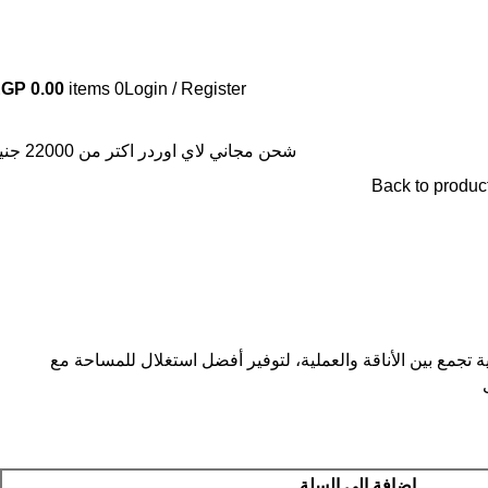
1092772265
01092772265
EGP
0.00
items
0
Login / Register
شحن مجاني لاي اوردر اكتر من 22000 جنية
Back to produc
مع بين الأناقة والعملية، لتوفير أفضل استغلال للمساحة مع
إضافة إلى السلة