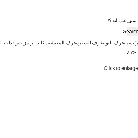
Searc
رئيسية
غرف النوم
غرف السفرة
غرف المعيشة
مكاتب
ترابيزات
وحدات تل
-25%
Click to enlarge