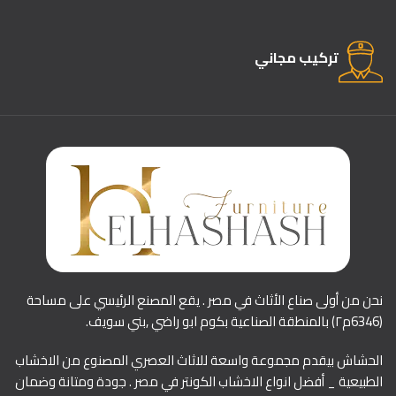
تركيب مجاني
نحن من أولى صناع الأثاث في مصر . يقع المصنع الرئيسي على مساحة
(6346م٢) بالمنطقة الصناعية بكوم ابو راضي ,بني سويف.
الحشاش بيقدم مجموعة واسعة للاثاث العصري المصنوع من الاخشاب
الطبيعية _ أفضل انواع الاخشاب الكونتر في مصر . جودة ومتانة وضمان