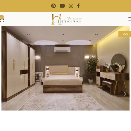
0
-25%