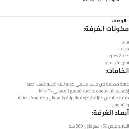
الوصف
مكونات الغرفة:
سرير
دولاب
عدد 2 كمود
تسريحة و مرايا
الخامات:
غرفة مصنعة من خشب طبيعي كونتر لاتيه (حشو خشب جديد)
إكسسوارات مزوده بخاصية التجميع المعدني Mini Fix
طبقة ميلامين عازلة للرطوبة والحرارة والسوائل ومقاومة للحشرات
والتسوس
أبعاد الغرفة:
السرير: عرض 160 سم طول 200 سم