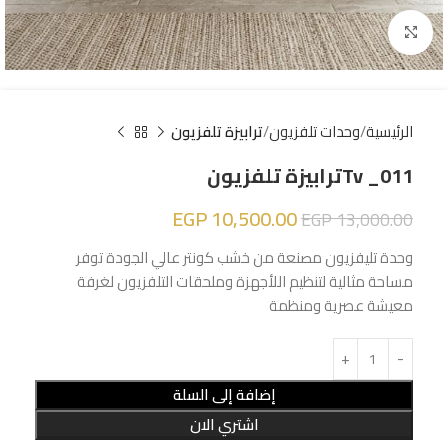
Click to enlarge
الرئيسية
وحدات تلفزيون
ترابيزة تلفزيون
Tv _011ترابيزة تلفزيون
EGP
10,500.00
EGP
13,000.00
وحدة تليفزيون مصنعة من خشب كونتر عالي الجودة توفر
مساحة مثالية لتنظيم اللأجهزة وملحقات التلفزيون لغرفة
معيشة عصرية ومنظمة
إضافة إلى السلة
اشتري الان