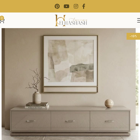
0
-19%