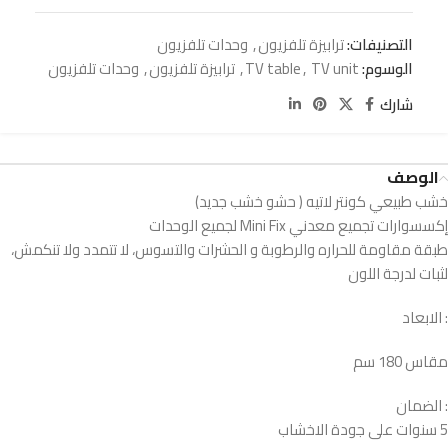
التصنيفات:
ترابيزة تلفزيون
,
وحدات تلفزيون
الوسوم:
TV unit
,
TV table
,
ترابيزة تلفزيون
,
وحدات تلفزيون
شارك
الوصف
خشب طبيعي كونتر لاتيه ( حشو خشب جديد)
إكسسوارات تجميع معدني Mini Fix لجميع الوحدات
طبقة مقاومة للحراره والرطوبة و الحشرات والتسوس، لا تتمدد ولا تنكمش،
لثبات لدرجة اللون
: الابعاد
مقاس 180 سم
: الضمان
5 سنوات على جودة الاخشاب