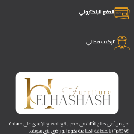
الدفع الإلكتروني
تركيب مجاني
نحن من أولى صناع الأثاث في مصر . يقع المصنع الرئيسي على مساحة
(6346م٢) بالمنطقة الصناعية بكوم ابو راضي ,بني سويف.