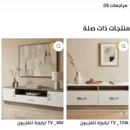
مراجعات (0)
منتجات ذات صلة
-30%
-38%
TV _120k ترابيزة تلفزيون
TV _66V ترابيزة تلفزيون