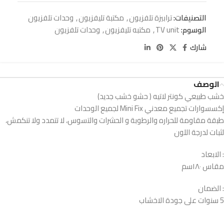
التصنيفات:
ترابيزة تلفزيون
,
مكتبة تليفزيون
,
وحدات تلفزيون
الوسوم:
TV unit
,
مكتبه تليفزيون
,
وحدات تلفزيون
شارك
الوصف
خشب طبيعي كونتر لاتيه ( حشو خشب جديد)
إكسسوارات تجميع معدني Mini Fix لجميع الوحدات
طبقة مقاومة للحراره والرطوبة و الحشرات والتسوس، لا تتمدد ولا تنكمش،
لثبات لدرجة اللون
: الابعاد
مقاس ١٨٠سم
: الضمان
5 سنوات على جودة الاخشاب