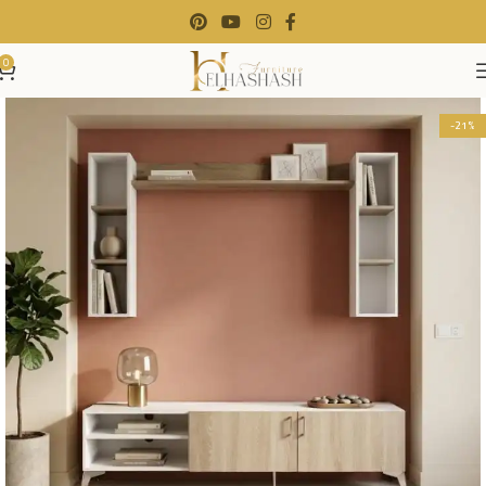
0
-21%