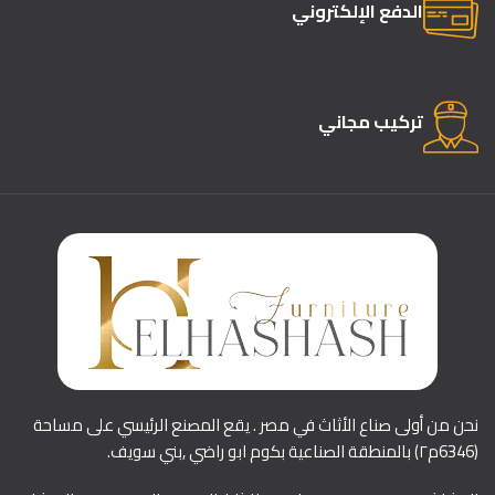
الدفع الإلكتروني
تركيب مجاني
نحن من أولى صناع الأثاث في مصر . يقع المصنع الرئيسي على مساحة
(6346م٢) بالمنطقة الصناعية بكوم ابو راضي ,بني سويف.