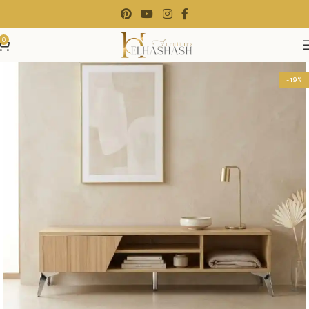
0
-19%