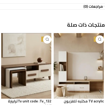
مراجعات (0)
منتجات ذات صلة
-32%
-29%
TV acrylic مكتبه تلفزيون
Tv unit code :Tv_132ترابيزة