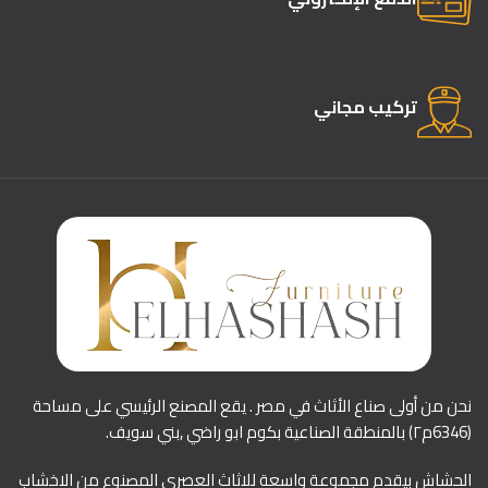
تركيب مجاني
نحن من أولى صناع الأثاث في مصر . يقع المصنع الرئيسي على مساحة
(6346م٢) بالمنطقة الصناعية بكوم ابو راضي ,بني سويف.
الحشاش بيقدم مجموعة واسعة للاثاث العصري المصنوع من الاخشاب