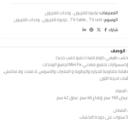
التصنيفات:
ترابيزة تلفزيون
,
وحدات تلفزيون
الوسوم:
TV unit
,
TV table
,
ترابيزة تلفزيون
,
وحدات تلفزيون
شارك
الوصف
خشب طبيعي كونتر لاتيه ( حشو خشب جديد)
إكسسوارات تجميع معدني Mini Fix لجميع الوحدات
طبقة مقاومة للحراره والرطوبة و الحشرات والتسوس، لا تتمدد ولا تنكمش،
لثبات لدرجة اللون
: الابعاد
عرض 160 سم، إرتفاع 46 سم، عمق 42 سم
: الضمان
5 سنوات على جودة الاخشاب