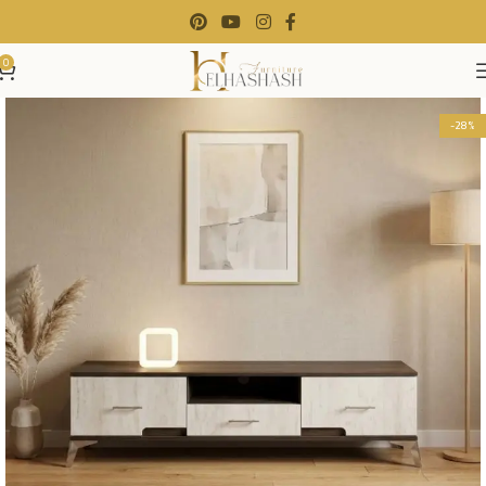
0
-28%