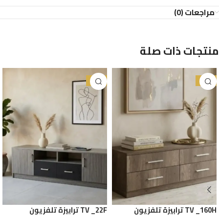
مراجعات (0)
منتجات ذات صلة
-30%
-28%
TV _160H ترابيزة تلفزيون
TV _22F ترابيزة تلفزيون