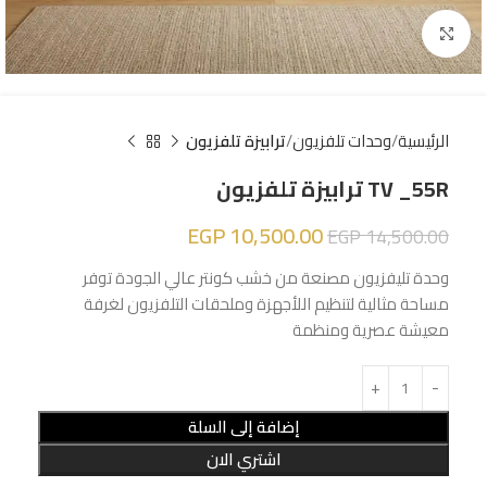
Click to enlarge
الرئيسية
وحدات تلفزيون
ترابيزة تلفزيون
TV _55R ترابيزة تلفزيون
EGP
10,500.00
EGP
14,500.00
وحدة تليفزيون مصنعة من خشب كونتر عالي الجودة توفر
مساحة مثالية لتنظيم اللأجهزة وملحقات التلفزيون لغرفة
معيشة عصرية ومنظمة
إضافة إلى السلة
اشتري الان