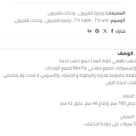
التصنيفات:
ترابيزة تلفزيون
,
وحدات تلفزيون
الوسوم:
TV unit
,
TV table
,
ترابيزة تلفزيون
,
وحدات تلفزيون
شارك
الوصف
خشب طبيعي كونتر لاتيه ( حشو خشب جديد)
إكسسوارات تجميع معدني Mini Fix لجميع الوحدات
طبقة مقاومة للحراره والرطوبة و الحشرات والتسوس، لا تتمدد ولا تنكمش،
لثبات لدرجة اللون
: الابعاد
عرض 160 سم، إرتفاع 46 سم، عمق 42 سم
: الضمان
5 سنوات على جودة الاخشاب