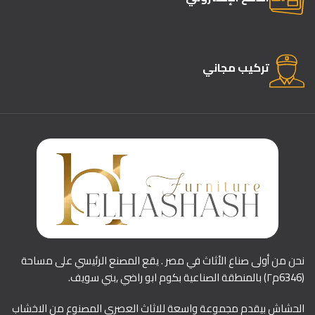
تركيب مجاني
نحن من أولى صناع الأثاث في مصر . يقع المصنع الرئيسي على مساحة
(6346م٢) بالمنطقة الصناعية بكوم ابو راضي ,بني سويف.
الحشاش بيقدم مجموعة واسعة للاثاث العصري المصنوع من الاخشاب