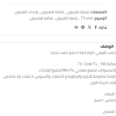
التصنيفات:
ترابيزة تلفزيون
,
مكتبة تليفزيون
,
وحدات تلفزيون
الوسوم:
TV unit
,
ترابيزة تلفزيون
,
مكتبه تليفزيون
شارك
الوصف
خشب طبيعي كونتر لاتيه ( حشو خشب جديد)
مكتبة TV Code:Tv_190
إكسسوارات تجميع معدني Mini Fix لجميع الوحدات
طبقة مقاومة للحراره والرطوبة و الحشرات والتسوس، لا تتمدد ولا تنكمش،
لثبات لدرجة اللون
: الابعاد
مقاس ١٨٠سم
: الضمان