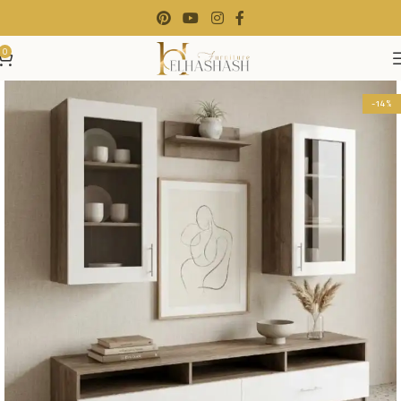
0
-14%