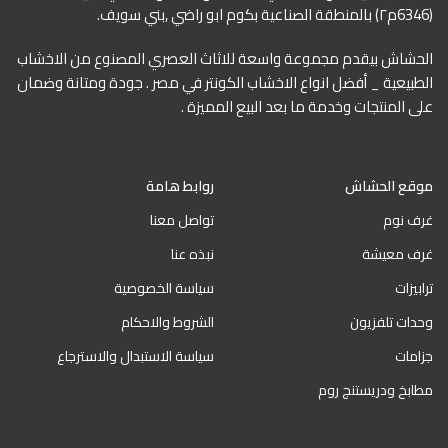
(6346م٢) بالمنطقة الصناعية بكوم ابو راضي ,بني سويف.
الحشاش بيقدم مجموعة واسعة للاثاث العصري المصنوع من الاخشاب
الطبيعية _ أفضل انواع الاخشاب الكونتر في مصر . جودة ومتانة وضمان
على المنتجات وخدمة ما بعد البيع المميزة .
موقع الحشاش
روابط هامة
غرف نوم
تواصل معنا
غرف معيشة
نبذه عنا
ترابيزات
سياسة الخصوصية
وحدات تلفزيون
الشروط والاحكام
جزامات
سياسة الاستبدال والاسترجاع
مطابخ ودريستنج روم